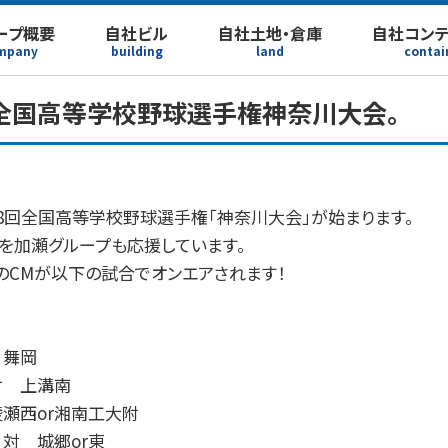
ープ概要
自社ビル
自社土地・倉庫
自社コン
mpany
building
land
contai
】全国高等学校野球選手権神奈川大会。
08回全国高等学校野球選手権「神奈川大会」が始まります。
を加瀬グループも応援しています。
CMが以下の試合でオンエアされます！
 舞岡
対 上溝南
綾瀬西or湘南工大附
 対 城郷or東