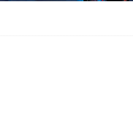
グループ概要
自社ビル
オ
アクセスマップ
管理物件
経営理念
企業採用