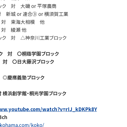
ック 対 大磯 or 平塚農商
 新城 or 連合③ or 横須賀工業
ク 対 東海大相模 他
 対 綾瀬 他
ロック 対 △神奈川工業ブロック
ック 対 〇桐蔭学園ブロック
ク 対 〇日大藤沢ブロック
対 ◎慶應義塾ブロック
対 横浜
創学館・桐光学園ブロック
www.youtube.com/watch?v=rIJ_kDKPk8Y
 3ch
okohama.com/koko/