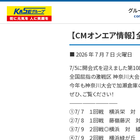
グル
co
【CMオンエア情報
■ 2026 年 7 月 7 日 火曜日
7/5に開会式を迎えました第1
全国屈指の激戦区 神奈川大会
今年も神奈川大会で加瀬倉庫の
ぜひ、ご覧ください！
———————————
①7/ 7 １回戦 横浜栄 対
②7/ 8 １回戦 藤嶺藤沢 
③7/ 9 ２回戦◎横浜 対 
④7/ 9 ２回戦 横浜緑が丘