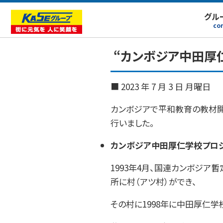
グル
co
“カンボジア中田厚
■ 2023 年 7 月 3 日 月曜日
カンボジアで平和教育の教材開
行いました。
カンボジア中田厚仁学校プロジ
1993年4月、国連カンボジア
所に村（アツ村）ができ、
その村に1998年に中田厚仁学