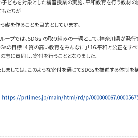
い子どもを対象とした補習授業の実施、平和教育を行う教材の
どもたちが
う礎を作ることを目的としています。
ループでは、SDGｓ の取り組みの一環として、神奈川県が発行
DGsの目標「4.質の高い教育をみんなに」「16.平和と公正をす
の志に賛同し、寄付を行うこととなりました。
しましては、このような寄付を通じてSDGsを推進する体制を
→
https://prtimes.jp/main/html/rd/p/000000067.0000567