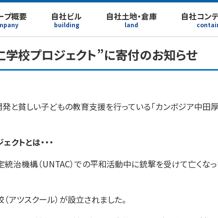
ープ概要
自社ビル
自社土地・倉庫
自社コン
mpany
building
land
contai
仁学校プロジェクト”に寄付のお知らせ
発と貧しい子どもの教育支援を行っている「カンボジア中田厚
ェクトとは・・・
暫定統治機構（UNTAC）での平和活動中に銃撃を受けて亡くな
校（アツスクール）が設立されました。